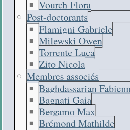
Vourch Flora
Post-doctorants
Flamigni Gabriele
Milewski Owen
Torrente Luca
Zito Nicola
Membres associés
Baghdassarian Fabien
Bagnati Gaia
Bergamo Max
Brémond Mathilde