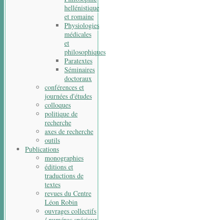
hellénistique
et romaine
Physiologies
médicales
et
philosophiques
Paratextes
Séminaires
doctoraux
conférences et
journées d'études
colloques
politique de
recherche
axes de recherche
outils
Publications
monographies
éditions et
traductions de
textes
revues du Centre
Léon Robin
ouvrages collectifs
/ numéros spéciaux