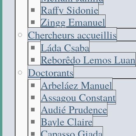
Raffy Sidonie
Zingg Emanuel
Chercheurs accueillis
Láda Csaba
Reborêdo Lemos Luan
Doctorants
Arbeláez Manuel
Assagou Constant
Audié Prudence
Bayle Claire
Capasso Giada