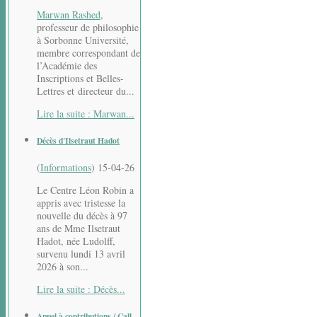
Marwan Rashed
,
professeur de philosophie
à Sorbonne Université,
membre correspondant de
l’Académie des
Inscriptions et Belles-
Lettres et directeur du...
Lire la suite : Marwan...
Décès d'Ilsetraut Hadot
(
Informations
)
15-04-26
Le Centre Léon Robin a
appris avec tristesse la
nouvelle du décès à 97
ans de Mme Ilsetraut
Hadot, née Ludolff,
survenu lundi 13 avril
2026 à son...
Lire la suite : Décès...
Appel à contributions / Call