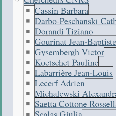
Cassin Barbara
Darbo-Peschanski Cath
Dorandi Tiziano
Gourinat Jean-Baptist
Gysembergh Victor
Koetschet Pauline
Labarrière Jean-Louis
Lecerf Adrien
Michalewski Alexandr
Saetta Cottone Rossell
Scalas Giulia