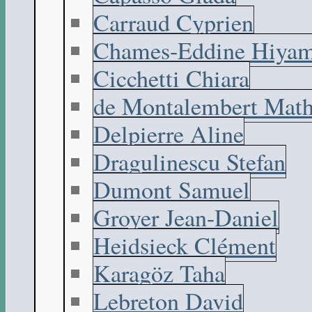
Carraud Cyprien
Chames-Eddine Hiyam
Cicchetti Chiara
de Montalembert Math
Delpierre Aline
Dragulinescu Stefan
Dumont Samuel
Groyer Jean-Daniel
Heidsieck Clément
Karagöz Taha
Lebreton David