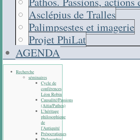
Pathos. Passions, actions
Asclépius de Tralles
Palimpsestes et imagerie
Projet PhiLat
AGENDA
Recherche
séminaires
Cycle de
conférences
Léon Robin
Causalité/Passions
(Aitia/Pathos)
L’héritage
philosophique
de
l’Antiquité
Présocratiques
Philosophie